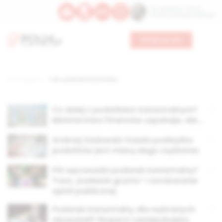
Św. Kajetana z Thieny
Bł. Edmunda Bojanowskiego
Wesprzyj nas
Strona główna
TAG: podatek katastralny
Co dalej z podatkiem katastralnym?
Ministerstwo Finansów uspokaja, ale…
Andrzej Sadowski: Każda podwyżka
podatków jest miarą złego rządzenia
PiS wprowadzi podatek katastralny?
Trwa „badanie gruntu” i sondowanie
opinii publicznej
Podatek katastralny dla wybranych
obywateli? Eksperci zaniepokojeni,