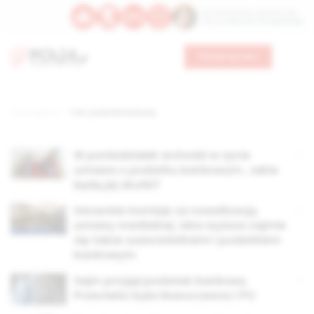
Św. Wawrzyńca, męczennika
Św. Amadeusza Portugalskiego
Wesprzyj nas
Strona główna
TAG: podatek bankowy
W poniedziałek wchodzi w życie
ustawa o podatku bankowym. Jakie
będą jej skutki?
Senackie komisje za nowelizacją
ustawy medialnej. Izba wyższa zajmie
się także sześciolatkami i podatkiem
bankowym
Sejm przyjął podatek bankowy.
Przeciwko była Nowoczesna i PO