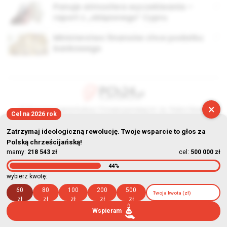
Panuje atmosfera wyczekiwania –
raport z „oblężonego” Cypru
Ministerstwo finansów chce podatku
bankowego
×
© Stowarzyszenie Kultury Chrześcijańskiej im. ks. Piotra Skargi
Cel na 2026 rok
2026-08-10 02:10:27
Zatrzymaj ideologiczną rewolucję. Twoje wsparcie to głos za
Polską chrześcijańską!
mamy:
218 543 zł
cel:
500 000 zł
44%
wybierz kwotę:
60
80
100
200
500
zł
zł
zł
zł
zł
Wspieram