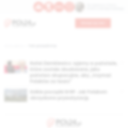
Św. Kajetana z Thieny
Bł. Edmunda Bojanowskiego
Wesprzyj nas
Strona główna
TAG: początki iii rp
Rafał Ziemkiewicz: żyjemy w państwie,
które zostało zbudowane, jako
państwo okupacyjne, aby „trzymać
Polaków za twarz”
Dzikie początki III RP. Jak Polakom
obrzydzono prywatyzację