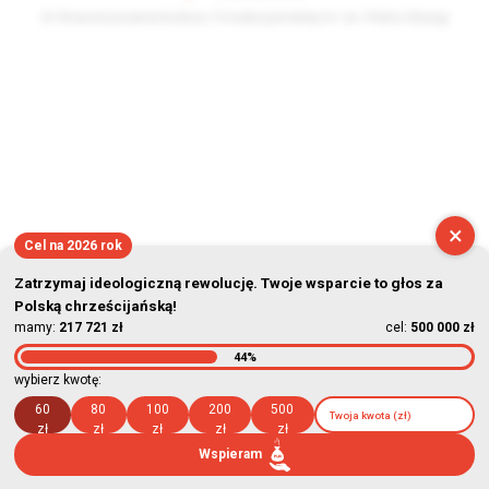
© Stowarzyszenie Kultury Chrześcijańskiej im. ks. Piotra Skargi
2026-08-07 09:26:27
×
Cel na 2026 rok
Zatrzymaj ideologiczną rewolucję. Twoje wsparcie to głos za
Polską chrześcijańską!
mamy:
217 721 zł
cel:
500 000 zł
44%
wybierz kwotę:
60
80
100
200
500
zł
zł
zł
zł
zł
Wspieram