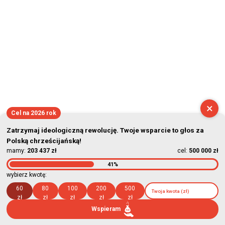
×
Cel na 2026 rok
Zatrzymaj ideologiczną rewolucję. Twoje wsparcie to głos za
Polską chrześcijańską!
mamy:
203 437 zł
cel:
500 000 zł
41%
wybierz kwotę:
60
80
100
200
500
zł
zł
zł
zł
zł
Wspieram