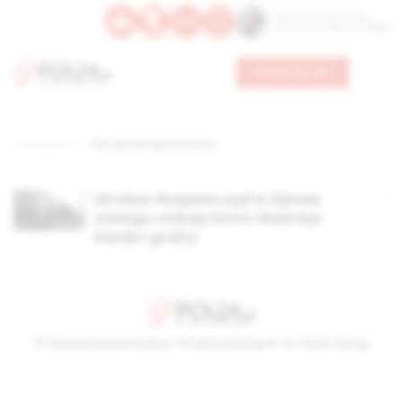
Św. Kajetana z Thieny
Bł. Edmunda Bojanowskiego
Wesprzyj nas
Strona główna
TAG: pocisk hipersoniczny
Ukraina: Rosjanie użyli w Kijowie
nowego rodzaju broni. Może być
bardzo groźny
© Stowarzyszenie Kultury Chrześcijańskiej im. ks. Piotra Skargi
2026-08-07 04:21:10