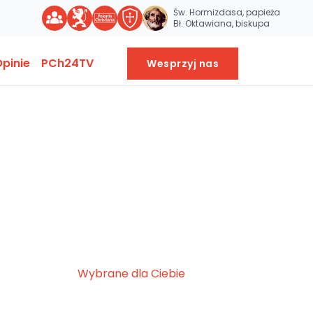
Św. Hormizdasa, papieża
Bł. Oktawiana, biskupa
pinie
PCh24TV
Wesprzyj nas
Wybrane dla Ciebie