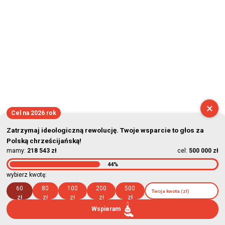
×
Cel na 2026 rok
Zatrzymaj ideologiczną rewolucję. Twoje wsparcie to głos za
Polską chrześcijańską!
mamy:
218 543 zł
cel:
500 000 zł
44%
wybierz kwotę:
60
80
100
200
500
zł
zł
zł
zł
zł
Wspieram