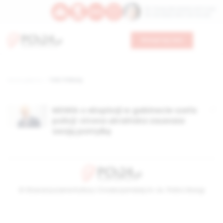
Św. Teresy Benedykty od Krzyża
Św. Kandydy Marii od Jezusa
Wesprzyj nas
Strona główna
TAG: Poboży
MSWiA o eksplozji w gabinecie szefa
policji: strona ukraińska zauważa
swoją pomyłkę
© Stowarzyszenie Kultury Chrześcijańskiej im. ks. Piotra Skargi
2026-08-09 06:11:28