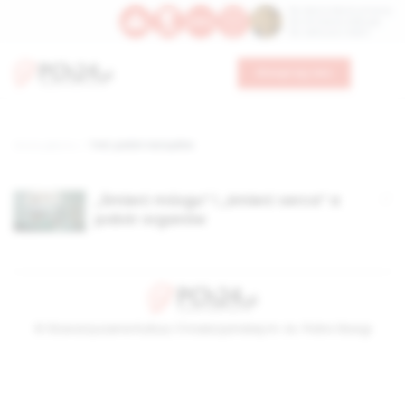
Św. Dominika Guzmana
Św. Emiliana, biskupa
Św. Zefiryna z Malii
Wesprzyj nas
Strona główna
TAG: pobór narządów
„Śmierć mózgu” i „śmierć serca” a
pobór organów
© Stowarzyszenie Kultury Chrześcijańskiej im. ks. Piotra Skargi
2026-08-08 12:28:46