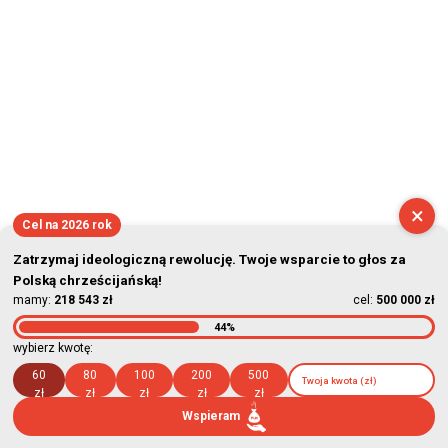
×
Cel na 2026 rok
Zatrzymaj ideologiczną rewolucję. Twoje wsparcie to głos za
Polską chrześcijańską!
mamy:
218 543 zł
cel:
500 000 zł
44%
wybierz kwotę:
60
80
100
200
500
zł
zł
zł
zł
zł
Wspieram