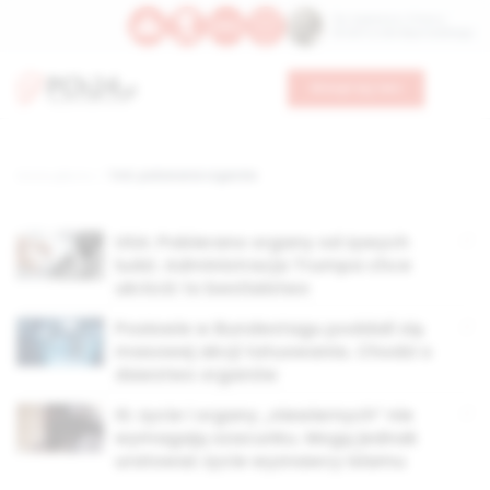
Św. Kajetana z Thieny
Bł. Edmunda Bojanowskiego
Wesprzyj nas
Strona główna
TAG: pobieranie organów
USA: Pobierano organy od żywych
ludzi. Administracja Trumpa chce
ukrócić to bestialstwo
Posłowie w Bundestagu poddali się
masowej akcji tatuowania. Chodzi o
dawstwo organów
IS: życie i organy „niewiernych” nie
wymagają szacunku. Mogą jednak
uratować życie wyznawcy islamu