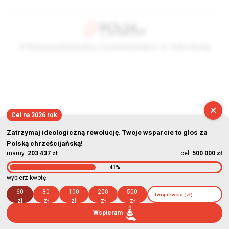
© Stowarzyszenie Kultury Chrześcijańskiej im. ks. Piotra Skargi
2026-08-07 09:00:16
×
Cel na 2026 rok
Zatrzymaj ideologiczną rewolucję. Twoje wsparcie to głos za
Polską chrześcijańską!
mamy:
203 437 zł
cel:
500 000 zł
41%
wybierz kwotę:
60
80
100
200
500
zł
zł
zł
zł
zł
Wspieram