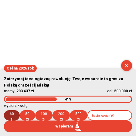
×
Cel na 2026 rok
Zatrzymaj ideologiczną rewolucję. Twoje wsparcie to głos za
Polską chrześcijańską!
mamy:
203 437 zł
cel:
500 000 zł
41%
wybierz kwotę:
60
80
100
200
500
zł
zł
zł
zł
zł
Wspieram