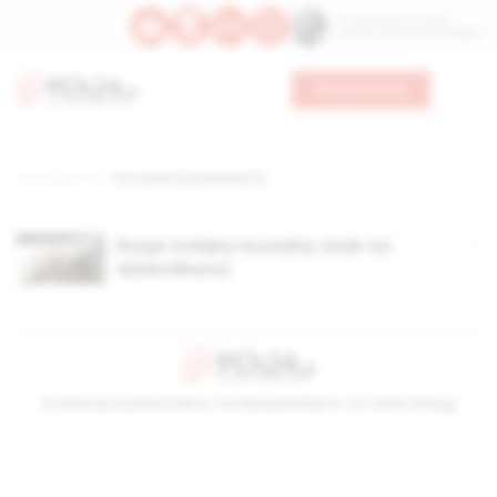
Św. Kajetana z Thieny
Bł. Edmunda Bojanowskiego
Wesprzyj nas
Strona główna
TAG: pobicie dziennikarza
Rosja: kolejny brutalny atak na
dziennikarza
© Stowarzyszenie Kultury Chrześcijańskiej im. ks. Piotra Skargi
2026-08-07 02:17:31