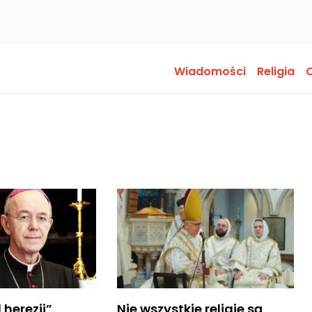
Wiadomości
Religia
O
 herezji”
Nie wszystkie religie są