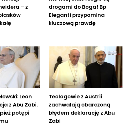
eidera – z
drogami do Boga! Bp
piasków
Eleganti przypomina
kałę
kluczową prawdę
lewski: Leon
Teologowie z Austrii
cja z Abu Zabi.
zachwalają obarczoną
pież potępi
błędem deklarację z Abu
zmu
Zabi