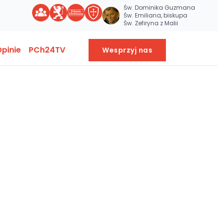
Św. Dominika Guzmana
Św. Emiliana, biskupa
Św. Zefiryna z Malii
pinie
PCh24TV
Wesprzyj nas