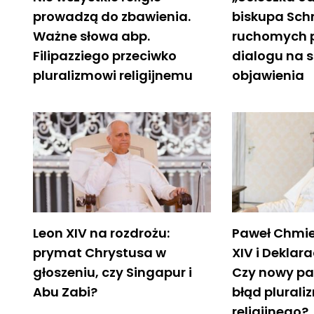
prowadzą do zbawienia.
biskupa Schn
Ważne słowa abp.
ruchomych 
Filipazziego przeciwko
dialogu na s
pluralizmowi religijnemu
objawienia
Leon XIV na rozdrożu:
Paweł Chmie
prymat Chrystusa w
XIV i Deklara
głoszeniu, czy Singapur i
Czy nowy pa
Abu Zabi?
błąd plurali
religijnego?