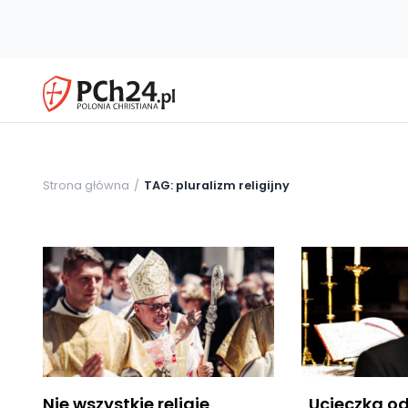
Strona główna
TAG: pluralizm religijny
Nie wszystkie religie
„Ucieczka od