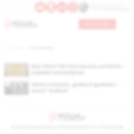
Św. Kajetana z Thieny
Bł. Edmunda Bojanowskiego
Wesprzyj nas
Strona główna
TAG: Płotnikow
Były oficer FSB miał wyrzuty sumienia i
popełnił samobójstwo
Słowa o Katyniu „godzą w godność i
honor” Stalina?
© Stowarzyszenie Kultury Chrześcijańskiej im. ks. Piotra Skargi