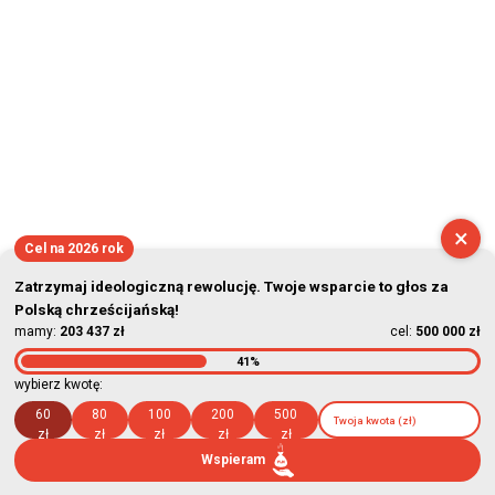
2026-08-07 07:36:09
×
Cel na 2026 rok
Zatrzymaj ideologiczną rewolucję. Twoje wsparcie to głos za
Polską chrześcijańską!
mamy:
203 437 zł
cel:
500 000 zł
41%
wybierz kwotę:
60
80
100
200
500
zł
zł
zł
zł
zł
Wspieram