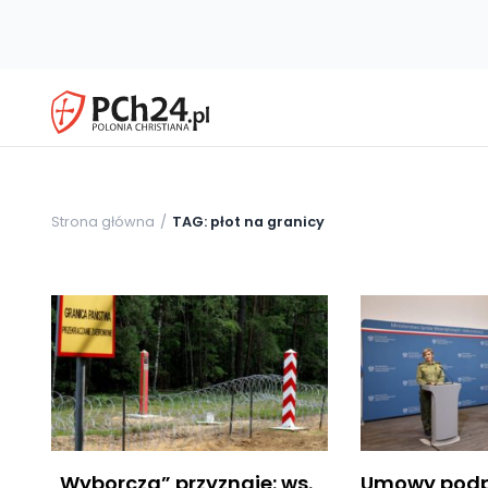
Strona główna
TAG: płot na granicy
„Wyborcza” przyznaje: ws.
Umowy podpi