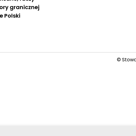
ry granicznej
 Polski
© Stowar
2026-08-08