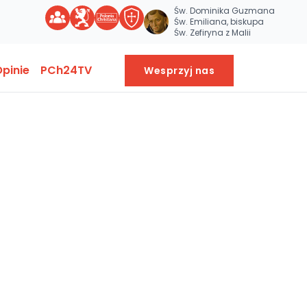
Św. Dominika Guzmana
Św. Emiliana, biskupa
Św. Zefiryna z Malii
pinie
PCh24TV
Wesprzyj nas