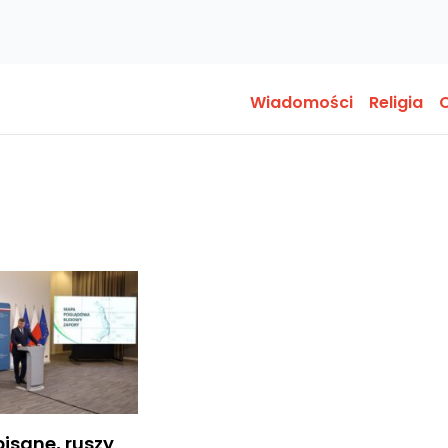
Wiadomości
Religia
O
sane, ruszy