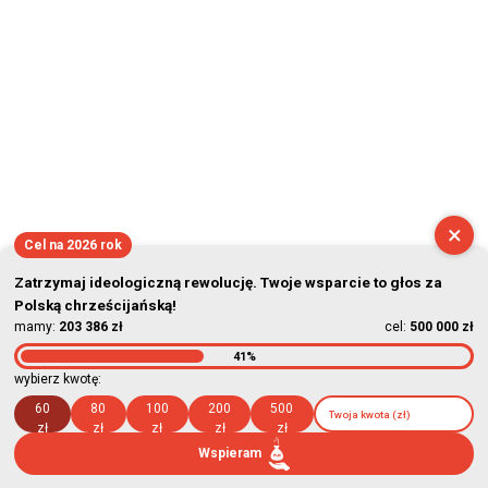
×
Cel na 2026 rok
Zatrzymaj ideologiczną rewolucję. Twoje wsparcie to głos za
Polską chrześcijańską!
mamy:
203 386 zł
cel:
500 000 zł
41%
wybierz kwotę:
60
80
100
200
500
zł
zł
zł
zł
zł
Wspieram