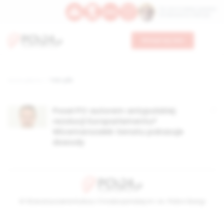
Św. Hormizdasa, papieża
Bł. Oktawiana, biskupa
Wesprzyj nas
Strona główna
TAG: plik
Poseł PO autorem antypolskiej
rezolucji Europarlamentu?
Wicemarszałek Senatu pokazuje
dowody
© Stowarzyszenie Kultury Chrześcijańskiej im. ks. Piotra Skargi
2026-08-06 17:01:29