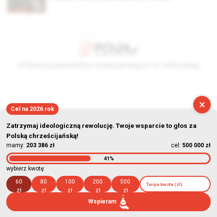
© Stowarzyszenie Kultury Chrześcijańskiej im. ks. Piotra Skargi
2026-08-06 17:31:47
×
Cel na 2026 rok
Zatrzymaj ideologiczną rewolucję. Twoje wsparcie to głos za
Polską chrześcijańską!
mamy:
203 386 zł
cel:
500 000 zł
41%
wybierz kwotę:
60
80
100
200
500
zł
zł
zł
zł
zł
Wspieram