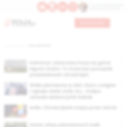
Św. Hormizdasa, papieża
Bł. Oktawiana, biskupa
Wesprzyj nas
Strona główna
TAG: plemiona
Kamerun: zniszczono krzyż na górze
Ngock Lituba. To może być początek
prześladowań chrześcijan
Walki plemienne w Libii. Użyto czołgów
i zginęło wiele osób, bo… małpa
zerwała dziewczynie hidżab
Indie. Chrześcijanin ścięty przez teścia
Kenia: ofiary plemiennych walk