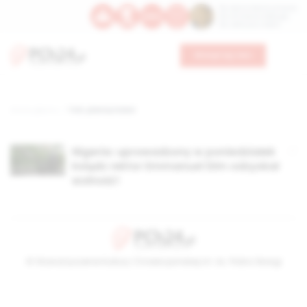
Św. Dominika Guzmana
Św. Emiliana, biskupa
Św. Zefiryna z Malii
Wesprzyj nas
Strona główna
TAG: plemię Fulani
Nigeria: uprowadzony w poniedziałek
ksiądz rektor Emmanuel Dim odzyskał
wolność!
© Stowarzyszenie Kultury Chrześcijańskiej im. ks. Piotra Skargi
2026-08-08 16:16:58