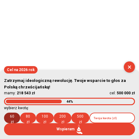
×
Cel na 2026 rok
Zatrzymaj ideologiczną rewolucję. Twoje wsparcie to głos za
Polską chrześcijańską!
mamy:
218 543 zł
cel:
500 000 zł
44%
wybierz kwotę:
60
80
100
200
500
zł
zł
zł
zł
zł
Wspieram