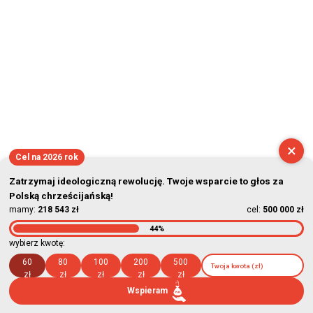
2026-08-08 10:49:28
×
Cel na 2026 rok
Zatrzymaj ideologiczną rewolucję. Twoje wsparcie to głos za
Polską chrześcijańską!
mamy:
218 543 zł
cel:
500 000 zł
44%
wybierz kwotę:
60
80
100
200
500
zł
zł
zł
zł
zł
Wspieram