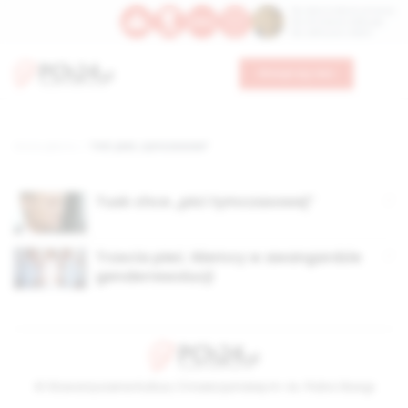
Św. Dominika Guzmana
Św. Emiliana, biskupa
Św. Zefiryna z Malii
Wesprzyj nas
Strona główna
TAG: płeć „tymczasowa”
Tusk chce „płci tymczasowej”
Trzecia płeć. Niemcy w awangardzie
genderrewolucji
© Stowarzyszenie Kultury Chrześcijańskiej im. ks. Piotra Skargi