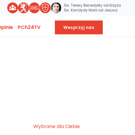
Św. Teresy Benedykty od Krzyża
Św. Kandydy Marii od Jezusa
pinie
PCh24TV
Wesprzyj nas
Wybrane dla Ciebie