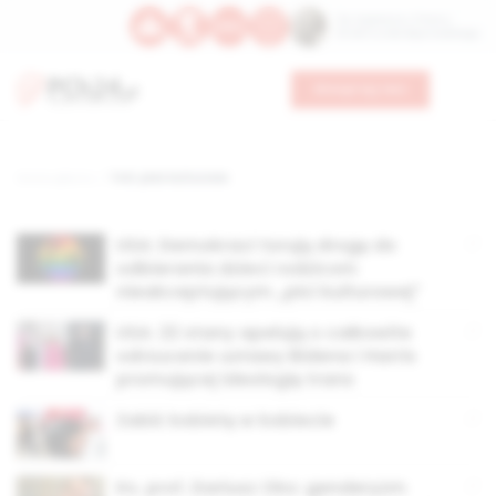
Św. Kajetana z Thieny
Bł. Edmunda Bojanowskiego
Wesprzyj nas
Strona główna
TAG: płeć kulturowa
USA: Demokraci torują drogę do
odbierania dzieci rodzicom
nieakceptującym „płci kulturowej”
USA: 22 stany apelują o całkowite
odrzucenie ustawy Bidena i Harris
promującej ideologię trans
Zabić kobietę w kobiecie
Ks. prof. Dariusz Oko: genderyzm