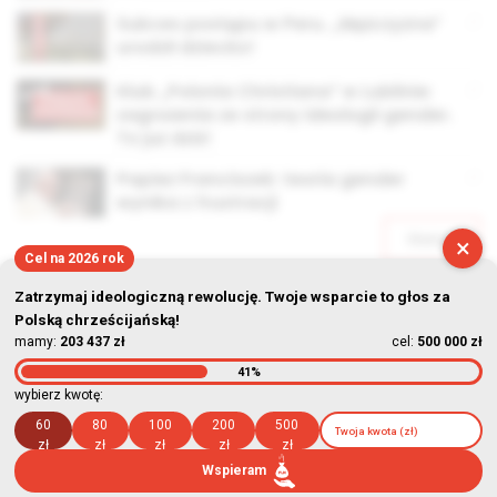
Sukces postępu w Peru. „Mężczyzna”
urodził dziecko!
Klub „Polonia Christiana” w Lublinie:
zagrożenia ze strony ideologii gender.
To już dziś!
Papież Franciszek: teoria gender
wynika z frustracji
Starsze
×
Cel na 2026 rok
Zatrzymaj ideologiczną rewolucję. Twoje wsparcie to głos za
Polską chrześcijańską!
mamy:
203 437 zł
cel:
500 000 zł
41%
© Stowarzyszenie Kultury Chrześcijańskiej im. ks. Piotra Skargi
wybierz kwotę:
2026-08-07 08:01:04
60
80
100
200
500
zł
zł
zł
zł
zł
Wspieram