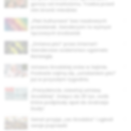
gorszy od marksizmu. Trzeba przed
nim bronić młodzież
„Płeć kulturowa” bez naukowych
przesłanek. Genderyzm to wymysł
tęczowych środowisk
„Zmiana płci” przez internet!
Genderowe szaleństwo ogarneło
Norwegię
Ustawa Grodzkiej znów w Sejmie.
Posłowie zajmą się „ustalaniem płci”
już w przyszłym tygodniu
„Prezydencie, zawetuj ustawę
Grodzkiej”. Dołącz do 25 tys. osób
które podpisały apel do Andrzeja
Dudy!
Senat przyjął „Lex Grodzka” i zgłosił
swoje poprawki