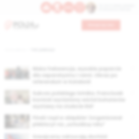
Św. Hormizdasa, papieża
Bł. Oktawiana, biskupa
Wesprzyj nas
Strona główna
TAG: plebiscyt
Niska frekwencja, wysokie poparcie
dla separatyzmu i ranni. Obraz po
referendum w Katalonii
Sukces polskiego lotnika. Franciszek
Kornicki wyróżniony wśród bohaterów
wystawy na stulecie RAF
Fiński rząd w obłędzie! Zorganizował
plebiscyt na „uchodźcę roku”
Szwajcarzy odrzucają dochód