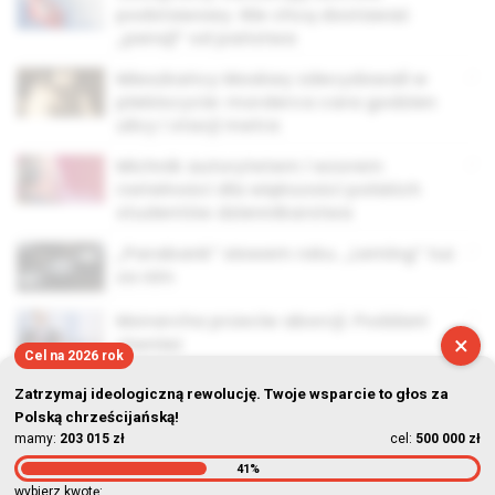
podstawowy. Nie chcą dostawać
„pensji” od państwa
Mieszkańcy Moskwy zdecydowali w
plebiscycie: morderca cara godzien
ulicy i stacji metra
Michnik autorytetem i wzorem
rzetelności dla większości polskich
studentów dziennikarstwa
„Parabank” słowem roku. „Leming” tuż
za nim
Monarcha przeciw aborcji. Poddani
×
również
Cel na 2026 rok
Zatrzymaj ideologiczną rewolucję. Twoje wsparcie to głos za
Polską chrześcijańską!
mamy:
203 015 zł
cel:
500 000 zł
41%
© Stowarzyszenie Kultury Chrześcijańskiej im. ks. Piotra Skargi
wybierz kwotę: