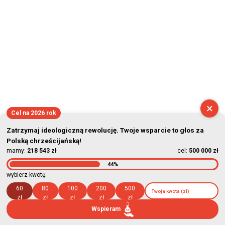
×
Cel na 2026 rok
Zatrzymaj ideologiczną rewolucję. Twoje wsparcie to głos za
Polską chrześcijańską!
mamy:
218 543 zł
cel:
500 000 zł
44%
wybierz kwotę:
60
80
100
200
500
zł
zł
zł
zł
zł
Wspieram