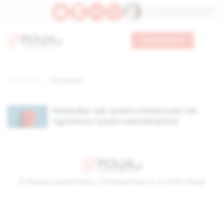
Św. Teresy Benedykty od Krzyża
Św. Kandydy Marii od Jezusa
Wesprzyj nas
Strona główna
TAG: płciowa
Finlandia: tak zwana zmiana płci nie
ogranicza ryzyka samobójstwa
© Stowarzyszenie Kultury Chrześcijańskiej im. ks. Piotra Skargi
2026-08-09 14:34:37