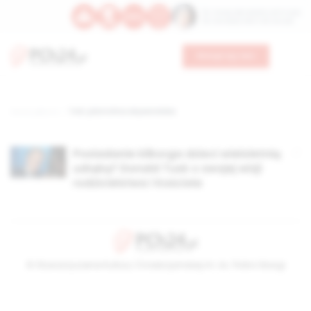
Św. Teresy Benedykty od Krzyża
Św. Kandydy Marii od Jezusa
Wesprzyj nas
Strona główna
TAG: platrofma obywatelska
Posiadanie kilkorga dzieci wieloletnią
udręką? Donald Tusk o swojej wizji
rodzicielstwa i Kościoła
© Stowarzyszenie Kultury Chrześcijańskiej im. ks. Piotra Skargi
2026-08-09 12:59:04