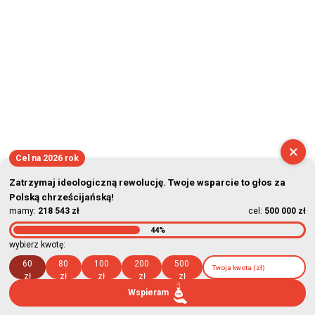
×
Cel na 2026 rok
Zatrzymaj ideologiczną rewolucję. Twoje wsparcie to głos za
Polską chrześcijańską!
mamy:
218 543 zł
cel:
500 000 zł
44%
wybierz kwotę:
60
80
100
200
500
zł
zł
zł
zł
zł
Wspieram