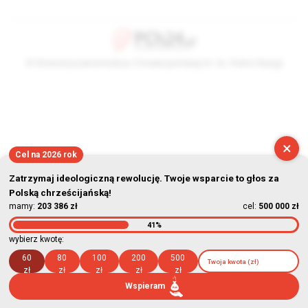
© Stowarzyszenie Kultury Chrześcijańskiej im. ks. Piotra Skargi
2026-08-06 14:40:09
×
Cel na 2026 rok
Zatrzymaj ideologiczną rewolucję. Twoje wsparcie to głos za
Polską chrześcijańską!
mamy:
203 386 zł
cel:
500 000 zł
41%
wybierz kwotę:
60
80
100
200
500
zł
zł
zł
zł
zł
Wspieram