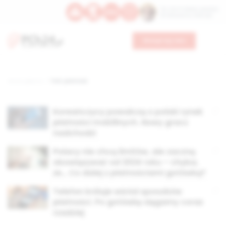
Św. Hormizdasa, papieża
Bł. Oktawiana, biskupa
Wesprzyj nas
Strona główna
TAG: płatność
Koreańczycy powalczą o polski rynek
płatności moblilnych. Nowy gracz
nadchodzi
Polacy nie chcą limitów, ale zaczną
obowiązywać od 2024 roku – chyba,
że… Co dalej z płatnościami gotówką?
Telefon króluje wśród sposobów
płatności. Po gotówkę sięgamy coraz
rzadziej