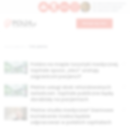
Św. Dominika Guzmana
Św. Emiliana, biskupa
Św. Zefiryna z Malii
Wesprzyj nas
Strona główna
TAG: płatne
Polska na mapie turystyki medycznej.
Szpitale spoza „sieci” uratują
zagraniczni pacjenci?
Płatne usługi obok refundowanych
świadczeń. Szpitale publiczne będą
dorabiały na pacjentach
Płatne studia medyczne? Darmowe
kształcenie trzeba będzie
odpracować w polskich szpitalach