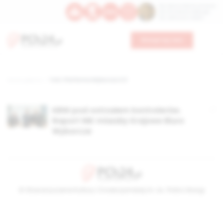
Św. Dominika Guzmana
Św. Emiliana, biskupa
Św. Zefiryna z Malii
Wesprzyj nas
Strona główna
TAG: Platforma Wyborcza 2.0
KBW pod ostrzałem kontrolerów.
Raport NIK miażdży Krajowe Biuro
Wyborcze
© Stowarzyszenie Kultury Chrześcijańskiej im. ks. Piotra Skargi
2026-08-08 08:04:15