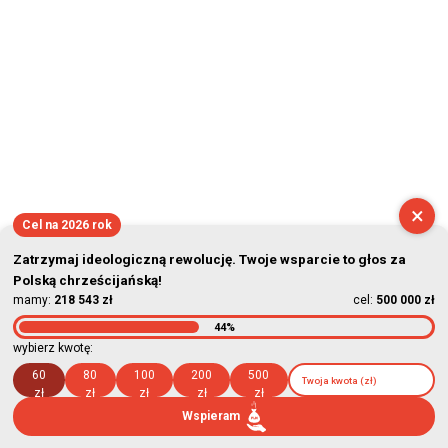
×
Cel na 2026 rok
Zatrzymaj ideologiczną rewolucję. Twoje wsparcie to głos za
Polską chrześcijańską!
mamy:
218 543 zł
cel:
500 000 zł
44%
wybierz kwotę:
60
80
100
200
500
zł
zł
zł
zł
zł
Wspieram