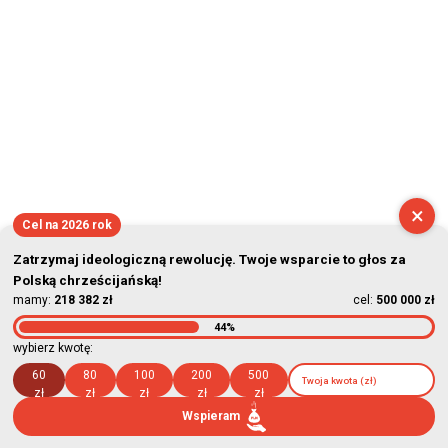
×
Cel na 2026 rok
Zatrzymaj ideologiczną rewolucję. Twoje wsparcie to głos za
Polską chrześcijańską!
mamy:
218 382 zł
cel:
500 000 zł
44%
wybierz kwotę:
60
80
100
200
500
zł
zł
zł
zł
zł
Wspieram