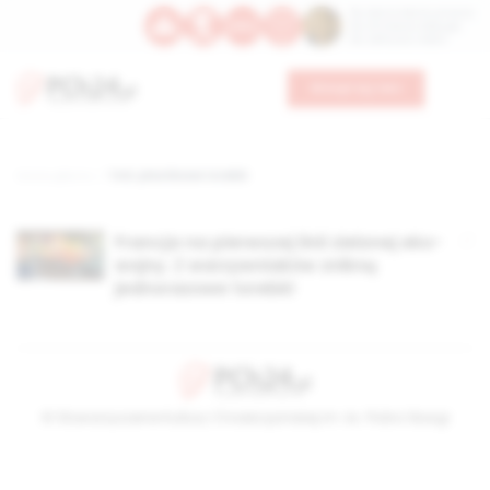
Św. Dominika Guzmana
Św. Emiliana, biskupa
Św. Zefiryna z Malii
Wesprzyj nas
Strona główna
TAG: plastikowe torebki
Francja na pierwszej linii zielonej eko-
wojny. Z warzywniaków znikną
jednorazowe torebki
© Stowarzyszenie Kultury Chrześcijańskiej im. ks. Piotra Skargi
2026-08-08 04:15:01