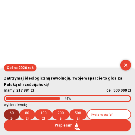
×
Cel na 2026 rok
Zatrzymaj ideologiczną rewolucję. Twoje wsparcie to głos za
Polską chrześcijańską!
mamy:
217 881 zł
cel:
500 000 zł
44%
wybierz kwotę:
60
80
100
200
500
zł
zł
zł
zł
zł
Wspieram