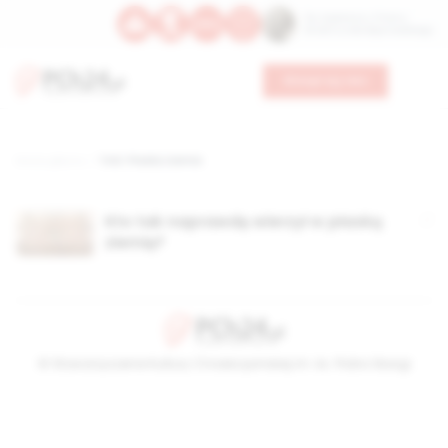
Św. Kajetana z Thieny
Bł. Edmunda Bojanowskiego
Wesprzyj nas
Strona główna
TAG: Płaska ziemia
Kto tak naprawdę wierzył w płaską
ziemię?
© Stowarzyszenie Kultury Chrześcijańskiej im. ks. Piotra Skargi
2026-08-07 17:30:29