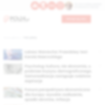
Św. Hormizdasa, papieża
Bł. Oktawiana, biskupa
Wesprzyj nas
Strona główna
TAG: plany
Łukasz Warzecha: Prawdziwy test
Karola Nawrockiego
Psycholog: kultura, nie ekonomia, u
podstaw kryzysu demograficznego.
Samorealizacja zastępuje rodzinne
aspiracje
Ponura perspektywa ekonomiczna
dla Europy: wysokie zadłużenie,
spadki obrotów, inflacja