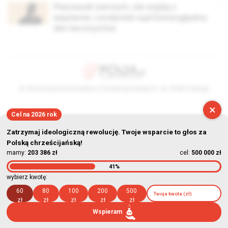
Planowali zamach, nie wyjdą z
więzienia. Londyński sąd bezwzględny
dla terrorystów
© Stowarzyszenie Kultury Chrześcijańskiej im. ks. Piotra Skargi
2026-08-06 17:42:16
×
Cel na 2026 rok
Zatrzymaj ideologiczną rewolucję. Twoje wsparcie to głos za
Polską chrześcijańską!
mamy:
203 386 zł
cel:
500 000 zł
41%
wybierz kwotę:
60
80
100
200
500
zł
zł
zł
zł
zł
Wspieram