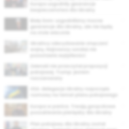
Europa uzgodniły gwarancje
bezpieczeństwa dla Ukrainy
Biały Dom: uzgodniliśmy mocne
gwarancje dla Ukrainy, ale nie będą
na stole wiecznie
Ukraińcy zdecydowanie zmęczeni
wojną. Najnowszy sondaż nie
pozostawia wątpliwości
Zełenski nie przeczytał propozycji
pokojowej. Trump: jestem
rozczarowany
USA: delegacja Ukrainy rozpoczęła
rozmowy na temat planu pokojowego
Europa w panice. Trwają gorączkowe
poszukiwania pieniędzy dla Ukrainy
Plan pokojowy dla Ukrainy został