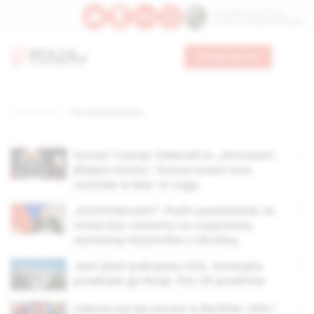
Św. Kajetana z Thieny
Bł. Edmunda Bojanowskiego
Wesprzyj nas
Strona główna
TAG: plan pokojowy
Szczyt Trump-Zełenski w „zimowym
Białym Domu”. Rusza nowa tura
rozmów w Mar-a-Lago
„Kommiersant”: Putin powiedział, że
może być otwarty na częściową
wymianę terytoriów z Ukrainą
Jest plan pokojowy USA. Ameryka
przekaże go Rosji. Oto 20 punktów
Zakończył się szczyt w Berlinie. USA i