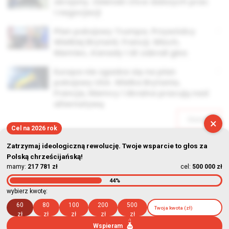
okrojony. Zełenski chce dalszych prac
i negocjacji
Plan pokojowy Trumpa. Przywódcy
Wielkiej Brytanii, Francji, Włoch,
Niemiec, Kanady i UE zabrali głos
Europa nie zgadza się na plan
pokojowy USA. Wielka Brytania,
Francja, Niemcy i Ukraina pracują nad
alternatywą
Starsze
×
Cel na 2026 rok
Zatrzymaj ideologiczną rewolucję. Twoje wsparcie to głos za
Polską chrześcijańską!
mamy:
217 781 zł
cel:
500 000 zł
44%
© Stowarzyszenie Kultury Chrześcijańskiej im. ks. Piotra Skargi
wybierz kwotę:
2026-08-07 15:58:28
60
80
100
200
500
zł
zł
zł
zł
zł
Wspieram