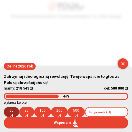
© Stowarzyszenie Kultury Chrześcijańskiej im. ks. Piotra Skargi
2026-08-09 10:11:56
×
Cel na 2026 rok
Zatrzymaj ideologiczną rewolucję. Twoje wsparcie to głos za
Polską chrześcijańską!
mamy:
218 543 zł
cel:
500 000 zł
44%
wybierz kwotę:
60
80
100
200
500
zł
zł
zł
zł
zł
Wspieram