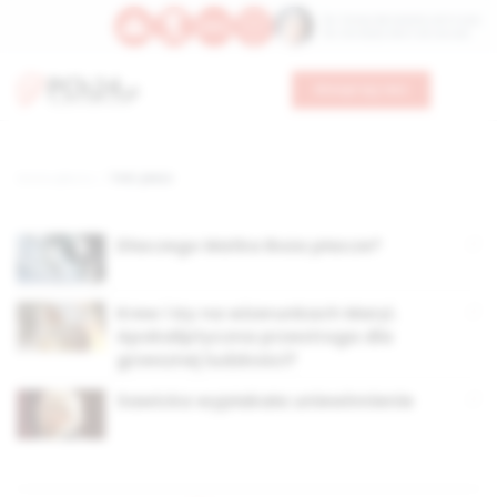
Św. Teresy Benedykty od Krzyża
Św. Kandydy Marii od Jezusa
Wesprzyj nas
Strona główna
TAG: płacz
Dlaczego Matka Boża płacze?
Krew i łzy na wizerunkach Maryi.
Apokaliptyczna przestroga dla
grzesznej ludzkości?
Sawicka wypłakała uniewinnienie