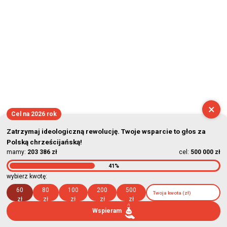
×
Cel na 2026 rok
Zatrzymaj ideologiczną rewolucję. Twoje wsparcie to głos za
Polską chrześcijańską!
mamy:
203 386 zł
cel:
500 000 zł
41%
wybierz kwotę:
60
80
100
200
500
zł
zł
zł
zł
zł
Wspieram