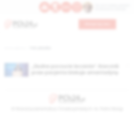
Św. Hormizdasa, papieża
Bł. Oktawiana, biskupa
Wesprzyj nas
Strona główna
TAG: placebo
„Złudne poczucie leczenia”. Rzecznik
praw pacjenta blokuje amantadynę
© Stowarzyszenie Kultury Chrześcijańskiej im. ks. Piotra Skargi
2026-08-06 15:25:32