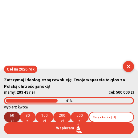
×
Cel na 2026 rok
Zatrzymaj ideologiczną rewolucję. Twoje wsparcie to głos za
Polską chrześcijańską!
mamy:
203 437 zł
cel:
500 000 zł
41%
wybierz kwotę:
60
80
100
200
500
zł
zł
zł
zł
zł
Wspieram