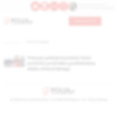
Św. Kajetana z Thieny
Bł. Edmunda Bojanowskiego
Wesprzyj nas
Strona główna
TAG: Plac Zgody
Francja: policja brutalnie tłumi
protesty przeciwko podniesieniu
wieku emerytalnego
© Stowarzyszenie Kultury Chrześcijańskiej im. ks. Piotra Skargi
2026-08-07 01:29:17