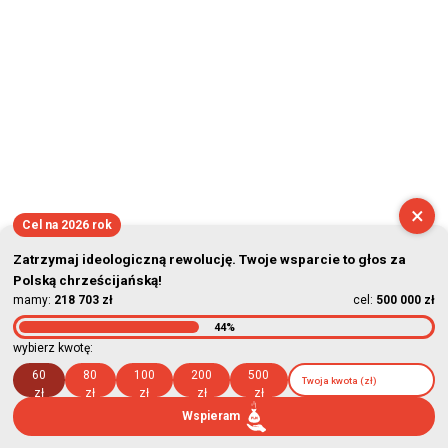
×
Cel na 2026 rok
Zatrzymaj ideologiczną rewolucję. Twoje wsparcie to głos za
Polską chrześcijańską!
mamy:
218 703 zł
cel:
500 000 zł
44%
wybierz kwotę:
60
80
100
200
500
zł
zł
zł
zł
zł
Wspieram