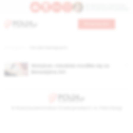
Św. Wawrzyńca, męczennika
Św. Amadeusza Portugalskiego
Wesprzyj nas
Strona główna
TAG: plac świętego piotr
Watykan: młodzież modliła się za
Benedykta XVI
© Stowarzyszenie Kultury Chrześcijańskiej im. ks. Piotra Skargi
2026-08-10 19:16:52