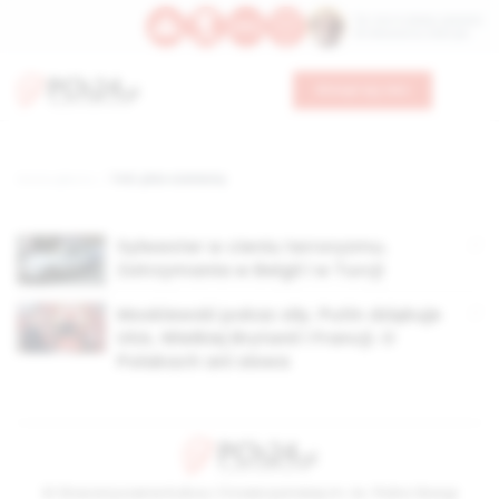
Św. Hormizdasa, papieża
Bł. Oktawiana, biskupa
Wesprzyj nas
Strona główna
TAG: plac czerwony
Sylwester w cieniu terroryzmu.
Zatrzymania w Belgii i w Turcji
Moskiewski pokaz siły. Putin dziękuje
USA, Wielkiej Brytanii i Francji. O
Polakach ani słowa
© Stowarzyszenie Kultury Chrześcijańskiej im. ks. Piotra Skargi