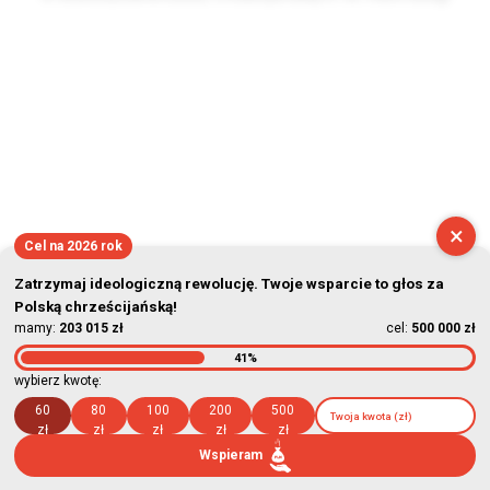
2026-08-06 04:38:01
×
Cel na 2026 rok
Zatrzymaj ideologiczną rewolucję. Twoje wsparcie to głos za
Polską chrześcijańską!
mamy:
203 015 zł
cel:
500 000 zł
41%
wybierz kwotę:
60
80
100
200
500
zł
zł
zł
zł
zł
Wspieram