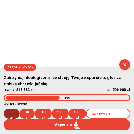
×
Cel na 2026 rok
Zatrzymaj ideologiczną rewolucję. Twoje wsparcie to głos za
Polską chrześcijańską!
mamy:
218 382 zł
cel:
500 000 zł
44%
wybierz kwotę:
60
80
100
200
500
zł
zł
zł
zł
zł
Wspieram