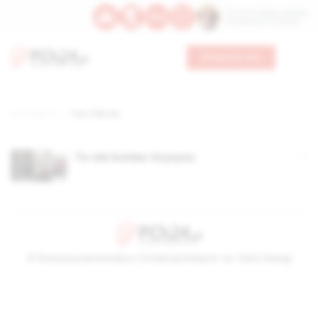
Św. Hormizdasa, papieża
Bł. Oktawiana, biskupa
Wesprzyj nas
Strona główna
TAG: PKB USA
To nie koniec kryzysu
© Stowarzyszenie Kultury Chrześcijańskiej im. ks. Piotra Skargi
2026-08-06 20:07:32