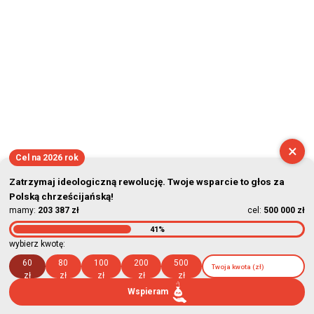
×
Cel na 2026 rok
Zatrzymaj ideologiczną rewolucję. Twoje wsparcie to głos za
Polską chrześcijańską!
mamy:
203 387 zł
cel:
500 000 zł
41%
wybierz kwotę:
60
80
100
200
500
zł
zł
zł
zł
zł
Wspieram