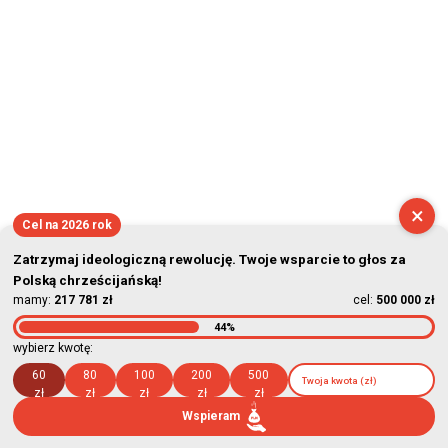
2026-08-07 15:13:29
×
Cel na 2026 rok
Zatrzymaj ideologiczną rewolucję. Twoje wsparcie to głos za
Polską chrześcijańską!
mamy:
217 781 zł
cel:
500 000 zł
44%
wybierz kwotę:
60
80
100
200
500
zł
zł
zł
zł
zł
Wspieram