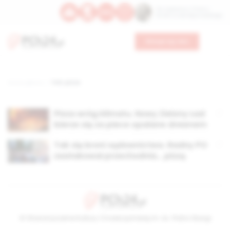
Św. Kajetana z Thieny
Bł. Edmunda Bojanowskiego
Wesprzyj nas
Strona główna
TAG: pizza
Pizza wróg klimatu. Nowy Zielony Ład
bierze się za piece opalane drewnem
Tak się broni sądownictwa. Radny PO
zaatakował przechodnia… pizzą
© Stowarzyszenie Kultury Chrześcijańskiej im. ks. Piotra Skargi