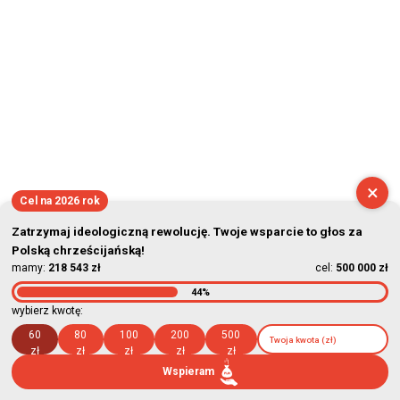
×
Cel na 2026 rok
Zatrzymaj ideologiczną rewolucję. Twoje wsparcie to głos za
Polską chrześcijańską!
mamy:
218 543 zł
cel:
500 000 zł
44%
wybierz kwotę:
60
80
100
200
500
zł
zł
zł
zł
zł
Wspieram