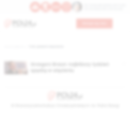
Św. Teresy Benedykty od Krzyża
Św. Kandydy Marii od Jezusa
Wesprzyj nas
Strona główna
TAG: piwarm więzienie
Grzegorz Braun: najbliższy tydzień
spędzę w więzieniu
© Stowarzyszenie Kultury Chrześcijańskiej im. ks. Piotra Skargi
2026-08-09 05:11:15