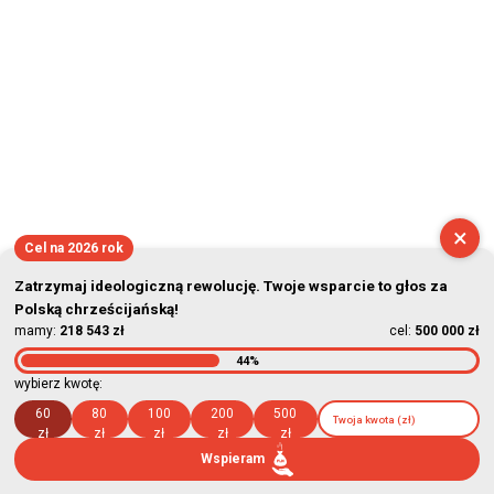
×
Cel na 2026 rok
Zatrzymaj ideologiczną rewolucję. Twoje wsparcie to głos za
Polską chrześcijańską!
mamy:
218 543 zł
cel:
500 000 zł
44%
wybierz kwotę:
60
80
100
200
500
zł
zł
zł
zł
zł
Wspieram