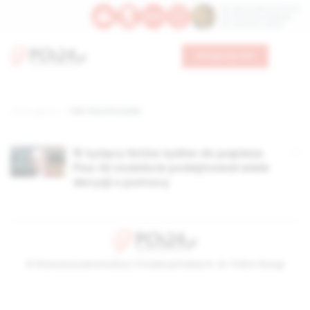
Św. Dominika Guzmana
Św. Emiliana, biskupa
Św. Zefiryna z Malii
Wesprzyj nas
Strona główna
TAG: Pius XII a Żydzi
15 tysięcy listów żydów do papieża.
Pius XII osobiście podejmował wiele
decyzji o pomocy
© Stowarzyszenie Kultury Chrześcijańskiej im. ks. Piotra Skargi
2026-08-08 17:40:47