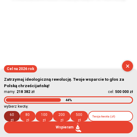
2026-08-08 03:17:50
×
Cel na 2026 rok
Zatrzymaj ideologiczną rewolucję. Twoje wsparcie to głos za
Polską chrześcijańską!
mamy:
218 382 zł
cel:
500 000 zł
44%
wybierz kwotę:
60
80
100
200
500
zł
zł
zł
zł
zł
Wspieram