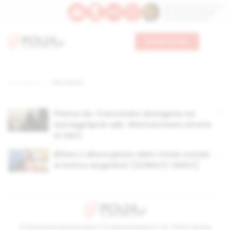
Św. Dominika Guzmana
Św. Emiliana, biskupa
Św. Zefiryna z Malii
Wesprzyj nas
Strona główna
TAG: pisma
Pisma św. Franciszka dostępne na
wyciągnięcie ręki. Wartościowa strona
w sieci
Bitwa z aborcyjnym złem może zostać
w końcu wygrana! [ZOBACZ VIDEO]
© Stowarzyszenie Kultury Chrześcijańskiej im. ks. Piotra Skargi