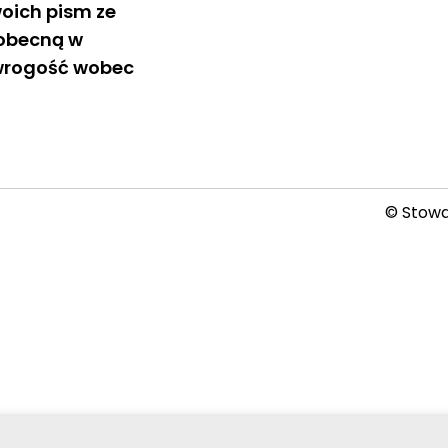
woich pism ze
obecną w
wrogość wobec
© Stowar
2026-08-06