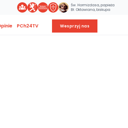
Św. Hormizdasa, papieża
Bł. Oktawiana, biskupa
pinie
PCh24TV
Wesprzyj nas