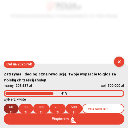
© Stowarzyszenie Kultury Chrześcijańskiej im. ks. Piotra Skargi
2026-08-06 22:47:39
×
Cel na 2026 rok
Zatrzymaj ideologiczną rewolucję. Twoje wsparcie to głos za
Polską chrześcijańską!
mamy:
203 437 zł
cel:
500 000 zł
41%
wybierz kwotę:
60
80
100
200
500
zł
zł
zł
zł
zł
Wspieram