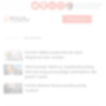
Św. Hormizdasa, papieża
Bł. Oktawiana, biskupa
Wesprzyj nas
Strona główna
TAG: piskorski
Korwin-Mikke pojechał do Syrii.
Wspierał tam Asada
Olechowski: Niemcy wspierali polską
demokrację przysyłając pieniądze dla
partii Tuska
Partia Merkel finansowała partię
Tuska?