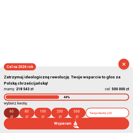
×
Cel na 2026 rok
Zatrzymaj ideologiczną rewolucję. Twoje wsparcie to głos za
Polską chrześcijańską!
mamy:
218 543 zł
cel:
500 000 zł
44%
wybierz kwotę:
60
80
100
200
500
zł
zł
zł
zł
zł
Wspieram