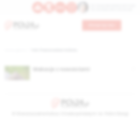
Św. Teresy Benedykty od Krzyża
Św. Kandydy Marii od Jezusa
Wesprzyj nas
Strona główna
TAG: Pisarze wobec futbolu,
Wakacje z nowościami
© Stowarzyszenie Kultury Chrześcijańskiej im. ks. Piotra Skargi
2026-08-09 12:40:05