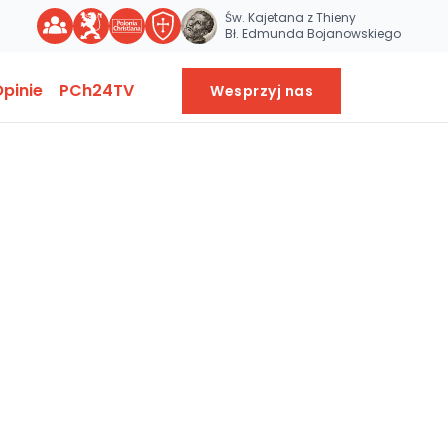
Św. Kajetana z Thieny
Bł. Edmunda Bojanowskiego
pinie
PCh24TV
Wesprzyj nas