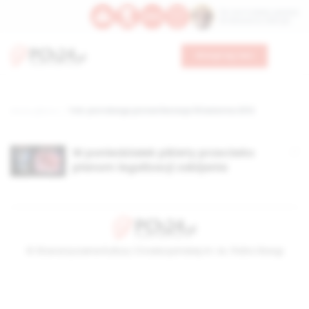
Św. Hormizdasa, papieża
Bł. Oktawiana, biskupa
Wesprzyj nas
Strona główna
TAG: piotrskarga.pl,manifestacja 16 kwiietnia 2012
W poniedziałek pikiety przeciwko
planom legalizacji zabijania
© Stowarzyszenie Kultury Chrześcijańskiej im. ks. Piotra Skargi
2026-08-06 10:06:22