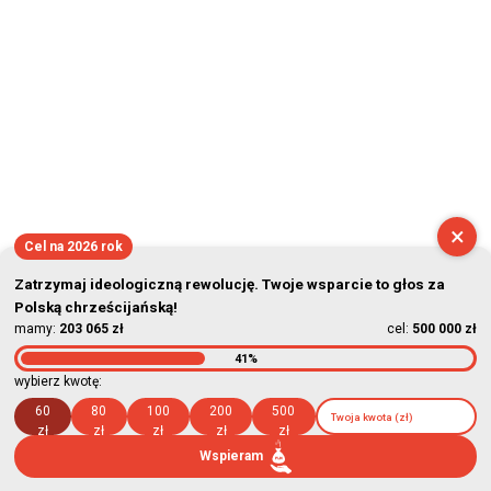
×
Cel na 2026 rok
Zatrzymaj ideologiczną rewolucję. Twoje wsparcie to głos za
Polską chrześcijańską!
mamy:
203 065 zł
cel:
500 000 zł
41%
wybierz kwotę:
60
80
100
200
500
zł
zł
zł
zł
zł
Wspieram