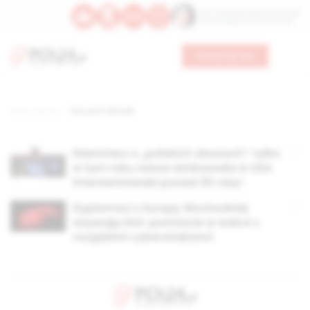
Św. Teresy Benedykty od Krzyża
Św. Kandydy Marii od Jezusa
Wesprzyj nas
Strona główna
TAG: piotr wilczek
Kłamstwo o „polskich obozach”: tylko
w tym roku nasza ambasada w USA
interweniowała ponad 30 razy!
Dyplomaci z Europy Wschodniej
wzywają USA: pomóżcie w walce z
rosyjskimi cyberatakami!