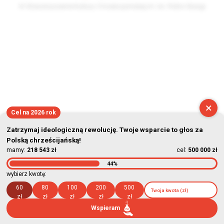
© Stowarzyszenie Kultury Chrześcijańskiej im. ks. Piotra Skargi
2026-08-09 13:24:15
×
Cel na 2026 rok
Zatrzymaj ideologiczną rewolucję. Twoje wsparcie to głos za
Polską chrześcijańską!
mamy:
218 543 zł
cel:
500 000 zł
44%
wybierz kwotę:
60
80
100
200
500
zł
zł
zł
zł
zł
Wspieram