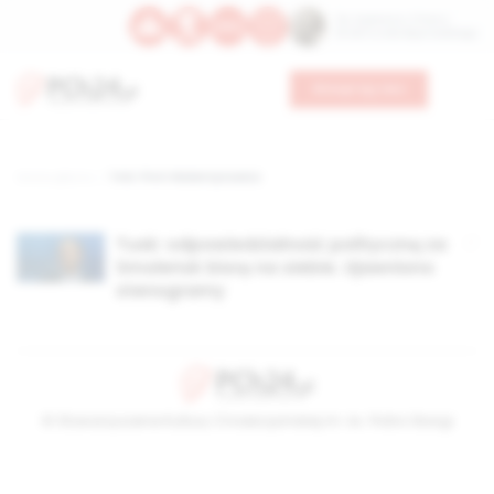
Św. Kajetana z Thieny
Bł. Edmunda Bojanowskiego
Wesprzyj nas
Strona główna
TAG: Piotr Walentynowicz
Tusk: odpowiedzialność polityczną za
Smoleńsk biorę na siebie. Ujawniono
stenogramy
© Stowarzyszenie Kultury Chrześcijańskiej im. ks. Piotra Skargi
2026-08-07 09:28:00