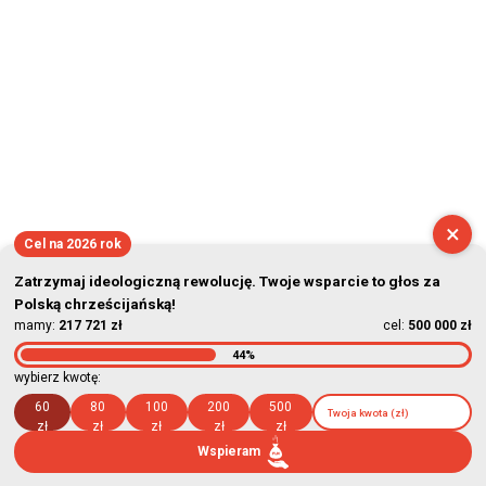
×
Cel na 2026 rok
Zatrzymaj ideologiczną rewolucję. Twoje wsparcie to głos za
Polską chrześcijańską!
mamy:
217 721 zł
cel:
500 000 zł
44%
wybierz kwotę:
60
80
100
200
500
zł
zł
zł
zł
zł
Wspieram