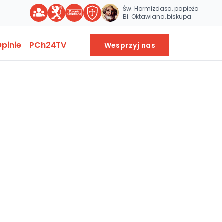
Św. Hormizdasa, papieża
Bł. Oktawiana, biskupa
pinie
PCh24TV
Wesprzyj nas