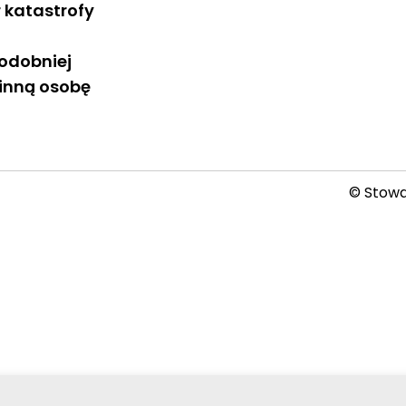
r katastrofy
odobniej
inną osobę
© Stowar
2026-08-06 