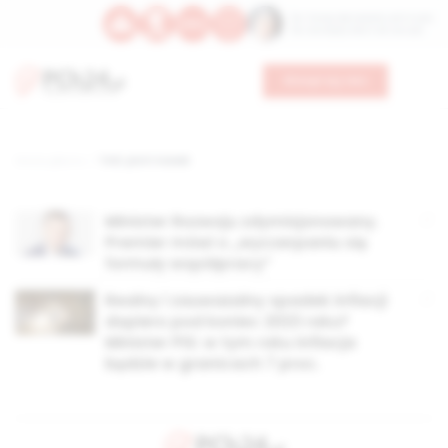
Św. Teresy Benedykty od Krzyża
Św. Kandydy Marii od Jezusa
Wesprzyj nas
Strona główna
TAG: piotr nowak
Minister Rozwoju zdymisjonowany.
Premier mówi o „wyczerpaniu się
formuły współpracy”
Realny i zauważalny spadek inflacji
dopiero pod koniec 2023 roku?
Minister PiS: w tym roku inflacja
będzie w granicach 7 proc.