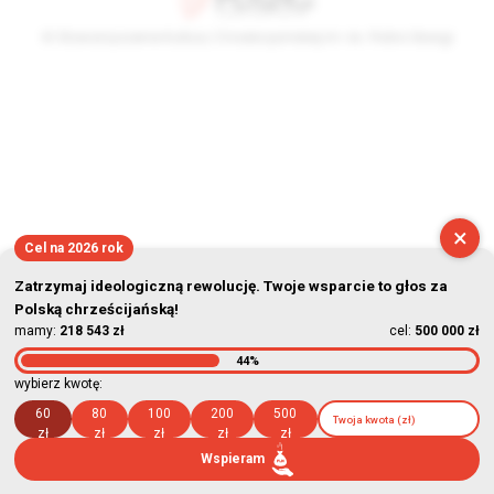
© Stowarzyszenie Kultury Chrześcijańskiej im. ks. Piotra Skargi
2026-08-09 06:09:34
×
Cel na 2026 rok
Zatrzymaj ideologiczną rewolucję. Twoje wsparcie to głos za
Polską chrześcijańską!
mamy:
218 543 zł
cel:
500 000 zł
44%
wybierz kwotę:
60
80
100
200
500
zł
zł
zł
zł
zł
Wspieram