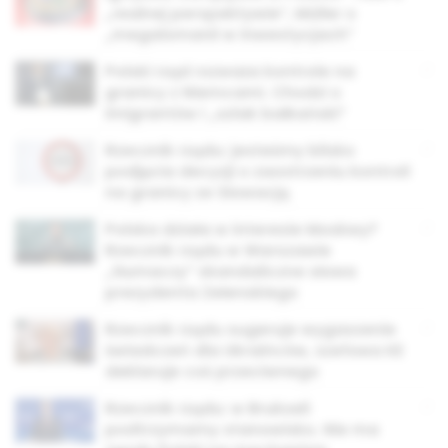
„realnej perspektywie”, Müller o
„megalomanii w inwestycjach”
Polski rząd rozważa kontrole na
granicy z Niemcami. Chodzi o
imigrantów i „szlak bałkański”
Rzecznik rządu: jesteśmy blisko
podjęcia decyzji o zaostrzeniu kontroli
na granicy ze Słowacją
Polska działa w interesie Moskwy?
Rzecznik rządu w Warszawie
„tłumaczy” skandaliczne słowa
prezydenta Zełenskiego
Rzecznik rządu sugeruje wygaszenie
świadczeń dla Ukraińców, szefowa KE
deklaruje coś przeciwnego
Rzecznik rządu: w Brukseli
podtrzymamy stanowisko. Nie ma