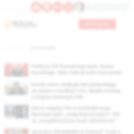
Św. Teresy Benedykty od Krzyża
Św. Kandydy Marii od Jezusa
Wesprzyj nas
Strona główna
TAG: Piotr Müller
Politycy PiS komentują wpis Jacka
Kurskiego. Głos zabrał sam Kaczyński
Kurski ostro atakuje Morawieckiego
za słowa o koalicji z KO. Media mówią
o wojnie wewnątrz PiS
Iskrzy między PiS a Konfederacją!
Mentzen jako „mały Balcerowicz”, PiS
to „socjalistyczna myśl robotnicza”
Igrzyska Olimpijskie w Polsce? Tusk o