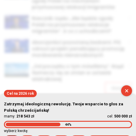
zgody Polski na mechanizm
przymusowej relokacji imigrantów
Rzecznik rządu: „Nie będzie zgody
Polski na przymusowe relokacje
migrantów”. A co z uchodźcami?
Aborcjoniści pozostaną bezkarni. PiS
odrzuci projekt penalizujący promocję
mordowania nienarodzonych
„Od początku o tym mówiliśmy”. Rząd
tłumaczy się ze zmian w ustawie
wiatrakowej
Starsze
×
Cel na 2026 rok
Zatrzymaj ideologiczną rewolucję. Twoje wsparcie to głos za
Polską chrześcijańską!
mamy:
218 543 zł
cel:
500 000 zł
44%
© Stowarzyszenie Kultury Chrześcijańskiej im. ks. Piotra Skargi
wybierz kwotę: