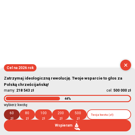
×
Cel na 2026 rok
Zatrzymaj ideologiczną rewolucję. Twoje wsparcie to głos za
Polską chrześcijańską!
mamy:
218 543 zł
cel:
500 000 zł
44%
wybierz kwotę:
60
80
100
200
500
zł
zł
zł
zł
zł
Wspieram