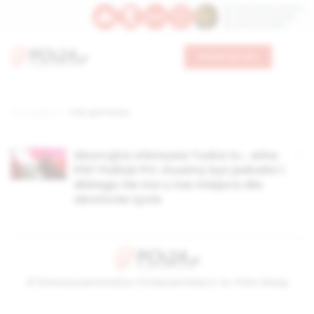
Św. Dominika Guzmana
Św. Emiliana, biskupa
Św. Zefiryna z Malii
Wesprzyj nas
Strona główna
TAG: piotr borys
Aborcyjna ofensywa Tuska to… wina
PiS? Polityk PO: musimy być jednolici i
dlatego nie ma u nas miejsca dla
obrońców życia
© Stowarzyszenie Kultury Chrześcijańskiej im. ks. Piotra Skargi
2026-08-08 11:29:08